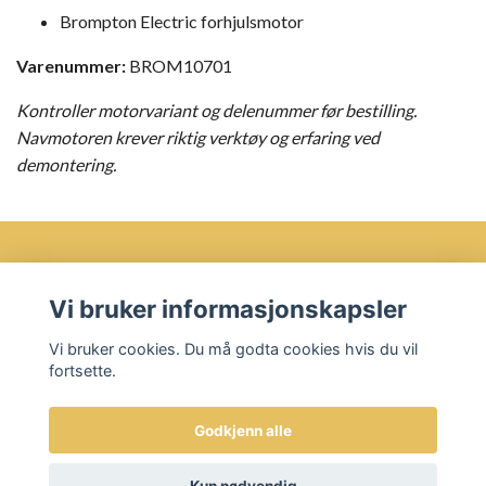
Brompton Electric forhjulsmotor
Varenummer:
BROM10701
Kontroller motorvariant og delenummer før bestilling.
Navmotoren krever riktig verktøy og erfaring ved
demontering.
Øvre Bakklandet 35 7016 Trondheim
Vi bruker informasjonskapsler
Vi bruker cookies. Du må godta cookies hvis du vil
Les mer
fortsette.
Godkjenn alle
© 2026 Sykkelbua AS