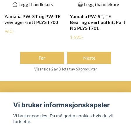
Legg i handlekurv
Legg i handlekurv
Yamaha PW-ST og PW-TE
Yamaha PW-ST, TE
veivlager-sett PLYST700
Bearing overhaul kit. Part
No PLYST701
960,-
1 690,-
Før
Neste
Viser side 2 av 3, totalt av 60 produkter
Vi bruker informasjonskapsler
Øvre Bakklandet 35 7016 Trondheim
Vi bruker cookies. Du må godta cookies hvis du vil
Les mer
fortsette.