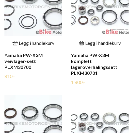
Legg i handlekurv
Legg i handlekurv
Yamaha PW-X3M
Yamaha PW-X3M
veivlager-sett
komplett
PLXM30700
lageroverhalingssett
PLXM30701
810,-
1 800,-