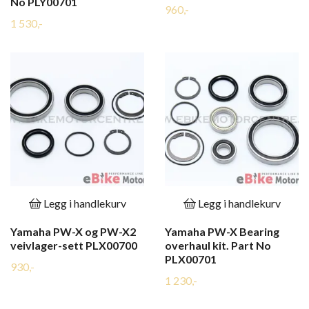
No PLY00701
960,-
1 530,-
Legg i handlekurv
Legg i handlekurv
Yamaha PW-X og PW-X2
Yamaha PW-X Bearing
veivlager-sett PLX00700
overhaul kit. Part No
PLX00701
930,-
1 230,-