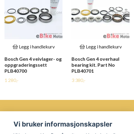
Legg i handlekurv
Legg i handlekurv
Bosch Gen 4 veivlager- og
Bosch Gen 4 overhaul
oppgraderingssett
bearing kit. Part No
PLB40700
PLB40701
1 280,-
3 380,-
Vi bruker informasjonskapsler
Øvre Bakklandet 35 7016 Trondheim