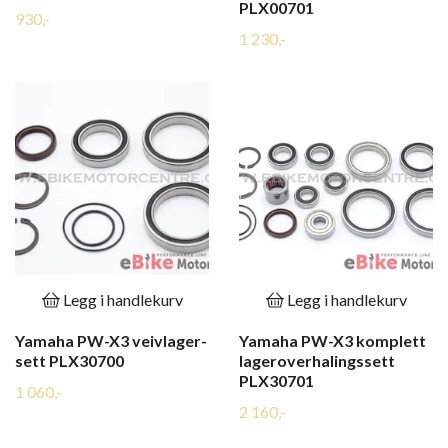
PLX00701
930,-
1 230,-
Legg i handlekurv
Legg i handlekurv
Yamaha PW-X3 veivlager-
Yamaha PW-X3 komplett
sett PLX30700
lageroverhalingssett
PLX30701
1 060,-
2 160,-