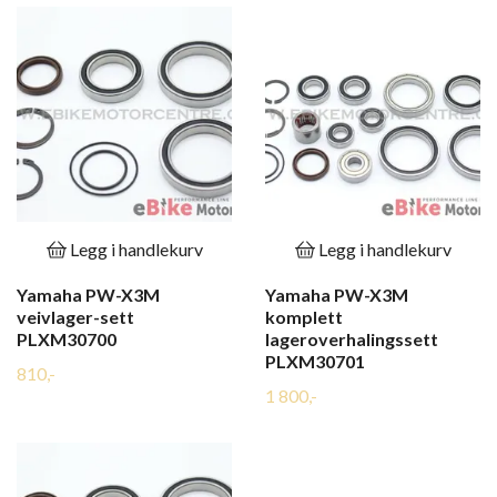
Legg i handlekurv
Legg i handlekurv
Yamaha PW-X3M
Yamaha PW-X3M
veivlager-sett
komplett
PLXM30700
lageroverhalingssett
PLXM30701
810,-
1 800,-