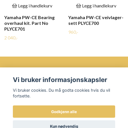
Legg i handlekurv
Legg i handlekurv
Yamaha PW-CE Bearing
Yamaha PW-CE veivlager-
overhaul kit. Part No
sett PLYCE700
PLYCE701
960,-
2 040,-
Vi bruker informasjonskapsler
Øvre Bakklandet 35 7016 Trondheim
Vi bruker cookies. Du må godta cookies hvis du vil
Les mer
fortsette.
Godkjenn alle
© 2026 Sykkelbua AS
Kun nødvendig