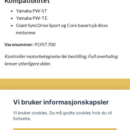
Kompatibilitet
Yamaha PW-ST
Yamaha PW-TE
Giant SyncDrive Sport og Core basert på disse
motorene
Varenummer:
PLYST700
Kontroller motorbetegnelse før bestilling. Full overhaling
krever ytterligere deler.
Vi bruker informasjonskapsler
Øvre Bakklandet 35 7016 Trondheim
Vi bruker cookies. Du må godta cookies hvis du vil
Les mer
fortsette.